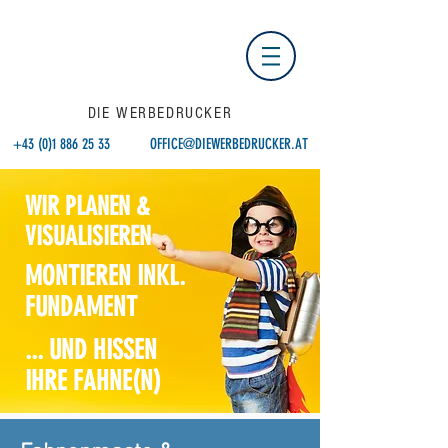
DIE WERBEDRUCKER
+43 (0)1 886 25 33
OFFICE@DIEWERBEDRUCKER.AT
WIR PLANEN &
VISUALISIEREN
MONTIEREN INKL.
FUNDAMENT
... UND HISSEN
IHRE FAHNE(N)