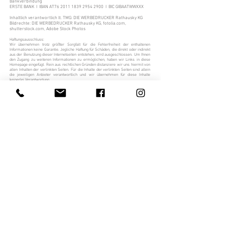
Bankverbindung
ERSTE BANK I IBAN AT76
2011 1839 2954 2900
I BIC GIBAATWWXXX
Inhaltlich verantwortlich lt. TMG: DIE WERBEDRUCKER Rathausky KG
Bildrechte: DIE WERBEDRUCKER Rathausky KG, fotolia.com,
shutterstock.com, Adobe Stock Photos
Haftungsausschluss:
Wir übernehmen trotz größter Sorgfalt für die Fehlerfreiheit der enthaltenen
Informationen keine Garantie. Jegliche Haftung für Schäden, die direkt oder indirekt
aus der Benutzung dieser Internetseiten entstehen, wird ausgeschlossen. Um Ihnen
den Zugang zu weiteren Informationen zu ermöglichen, haben wir Links in diese
Homepage eingefügt. Rein aus rechtlichen Gründen distanziere wir uns hiermit von
allen Inhalten der verlinkten Seiten. Für die Inhalte der verlinkten Seiten sind allein
die jeweiligen Anbieter verantwortlich und wir übernehmen für diese Inhalte
keinerlei Verantwortung.
Verbraucher haben die Möglichkeit, Beschwerden an die Online-
Streitbeilegungsplattform der EU zu richten:
ec.europa.eu
. Sie können allfällige
Beschwerde auch an die oben angegebene E-Mail-Adresse richten.
#DIEWERBEDRUCKER
#ALLESAUSEINERHAND
Tel:
+43 1 886 25 33
| Email:
office@diewerbedrucker.at
I
Endresstraße 127/1a I 1230 Wien
Impressum
I
AGB
I
Datenschutz
I
Cookie-Richtlinien
© 2021 by DIE WERBEDRUCKER