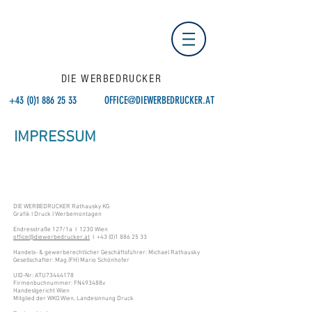
DIE WERBEDRUCKER
+43 (0)1 886 25 33
OFFICE@DIEWERBEDRUCKER.AT
IMPRESSUM
DIE WERBEDRUCKER Rathausky KG
Grafik I Druck I Werbemontagen
Endresstraße 127/1a I 1230 Wien
office@diewerbedrucker.at
I
+43 (0)1 886 25 33
Handels- & gewerberechtlicher Geschäftsführer: Michael Rathausky
Gesellschafter: Mag.(FH) Mario Schönhofer
UID-Nr: ATU73444178
Firmenbuchnummer: FN493488v
Handeslgericht Wien
Mitglied der WKO Wien, Landesinnung Druck